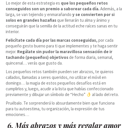
Lo mejor de esta estrategia es
que los pequeños retos
conseguidos son un premio a saborear cada día.
Además, a la
larga, se van tejiendo y enmarañando
y se convierten por si
solos en grandes hazañas
que llenarán tu alma y ánimo y
conseguirán que la semilla de la actitud eche raíces sanas en tu
interior.
Felicítate cada día por las marcas conseguidas,
por cada
pequeño gesto bueno para ti que implementes y te haga sentir
mejor.
Regálate sin pudor la maravillosa sensación de ir
tachando (pequeños) objetivos
de forma diaria, semanal,
quincenal… verás que gusto da.
Los pequeños retos también pueden ser abrazos, te quieros
callados, llamadas a seres queridos, no utilizar el móvil en
domingo… la magia de estos pequeños desafíos está en
cumplirlos y, luego, acudir a la lista que habías confeccionado
previamente y dibujar un símbolo de “Hecho”
al lado del reto.
Pruébalo. Te sorprenderá lo absurdamente bien que funciona
para tu autoestima, tu organización, la expresión de tus
emociones…
6. Más abrazos y más regalar amor