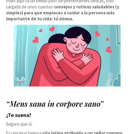
Pues aquí va un tímido post sin pretensiones clínicas, sólo
cargado de unos cuantos
consejos y rutinas saludables (y
simples) para que empieces a cuidar a la persona más
importante de tu vida:
tú misma.
“
Mens sana in corpore sano
”
¿Te suena?
Seguro que sí.
Es una muy famosa
cita latina atribuida a un señor romano