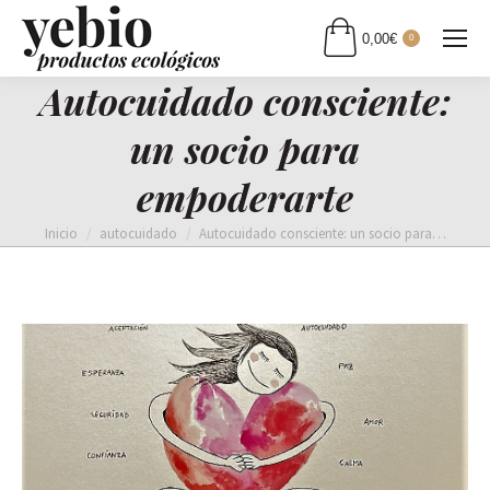
0,00
€
0
Autocuidado consciente:
un socio para
empoderarte
Estás aquí:
Inicio
autocuidado
Autocuidado consciente: un socio para…