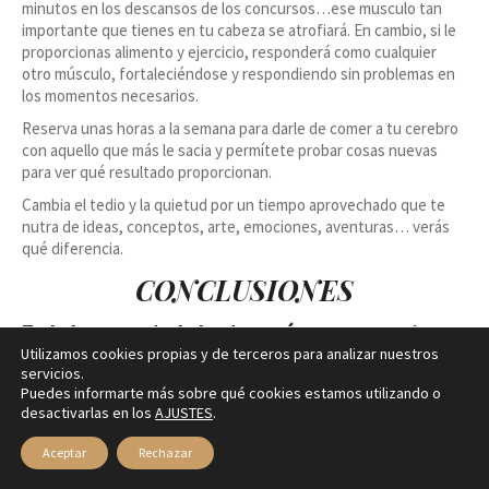
minutos en los descansos de los concursos…ese musculo tan
importante que tienes en tu cabeza se atrofiará. En cambio, si le
proporcionas alimento y ejercicio, responderá como cualquier
otro músculo, fortaleciéndose y respondiendo sin problemas en
los momentos necesarios.
Reserva unas horas a la semana para darle de comer a tu cerebro
con aquello que más le sacia y permítete probar cosas nuevas
para ver qué resultado proporcionan.
Cambia el tedio y la quietud por un tiempo aprovechado que te
nutra de ideas, conceptos, arte, emociones, aventuras… verás
qué diferencia.
CONCLUSIONES
Todo lo presentado hasta aquí son sugerencias,
consejos, hábitos…
Utilizamos cookies propias y de terceros para analizar nuestros
servicios.
Existen muchísimas otras acciones y opciones que también son
Puedes informarte más sobre qué cookies estamos utilizando o
saludables y ayudan a autocuidarse pero, entiéndenos, para un
desactivarlas en los
AJUSTES
.
modesto post como éste no conviene seguir alargando la lista.
Aceptar
Rechazar
La idea es que te mires. Que te escuches. Que te permitas
saber qué quieres y te permitas llevarlo a cabo
.