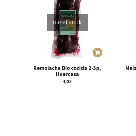
Out of stock
Remolacha Bio cocida 2-3p,
Maíz
Huercasa
4,30
€