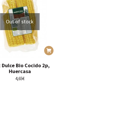
Out of stock
 Dulce Bio Cocido 2p,
Huercasa
4,65
€