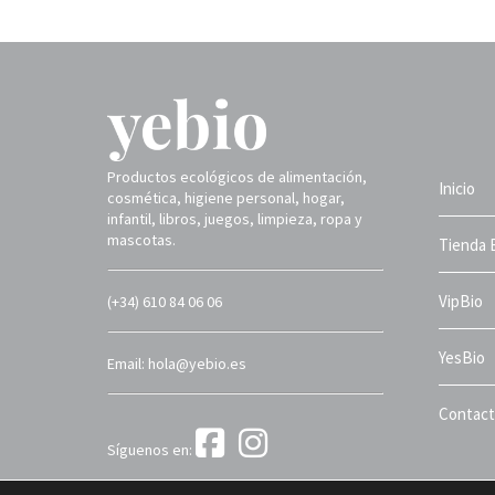
Productos ecológicos de alimentación,
Inicio
cosmética, higiene personal, hogar,
infantil, libros, juegos, limpieza, ropa y
mascotas.
Tienda 
VipBio
(+34) 610 84 06 06
YesBio
Email: hola@yebio.es
Contac
Síguenos en:
Yebio 2025 ©