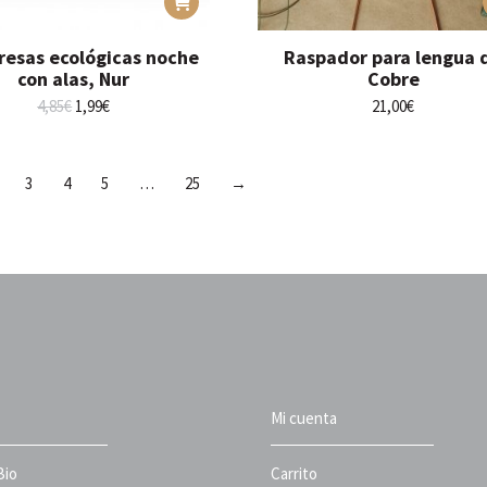
esas ecológicas noche
Raspador para lengua 
con alas, Nur
Cobre
El
El
4,85
€
1,99
€
21,00
€
precio
precio
original
actual
era:
es:
3
4
5
…
25
→
4,85€.
1,99€.
Mi cuenta
Bio
Carrito