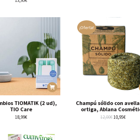
13,95
€
¡Oferta!
bios TIOMATIK (2 ud),
Champú sólido con avella
TIO Care
ortiga, Ablana Cosméti
El
El
18,99
€
12,00
€
10,95
€
precio
precio
original
actual
era:
es: