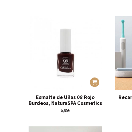
se
desde
pueden
5,99€
elegir
hasta
en
7,99€
la
página
de
producto
Esmalte de Uñas 08 Rojo
Recam
Burdeos, NaturaSPA Cosmetics
6,95
€