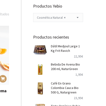
Productos Yebio
Ordenado
ltados
Cosmética Natural
×
por
popularidad
Productos recientes
Dátil Medjoul Large 1
Kg Frit Ravich
22,95
€
Bebida De Avena Bio
200 ml, NaturGreen
1,95
€
Café En Grano
Colombia Cauca Bio
rema
500 G, Naturgreen
23,95
€