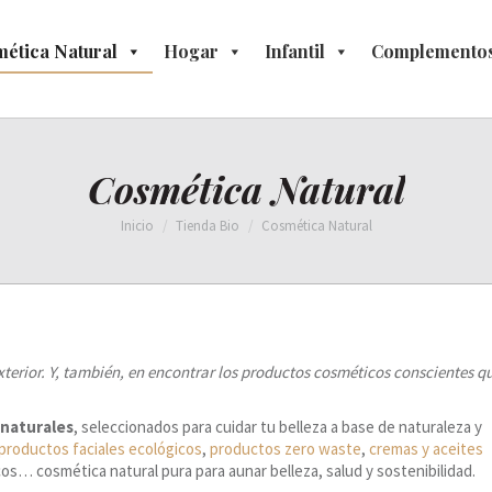
ética Natural
osmética Natural
Hogar
Hogar
Infantil
Infantil
Complementos
Complement
Cosmética Natural
Estás aquí:
Inicio
Tienda Bio
Cosmética Natural
l exterior. Y, también, en encontrar los productos cosméticos conscientes q
 naturales
, seleccionados para cuidar tu belleza a base de naturaleza y
productos faciales ecológicos
,
productos zero waste
,
cremas y aceites
icos… cosmética natural pura para aunar belleza, salud y sostenibilidad.