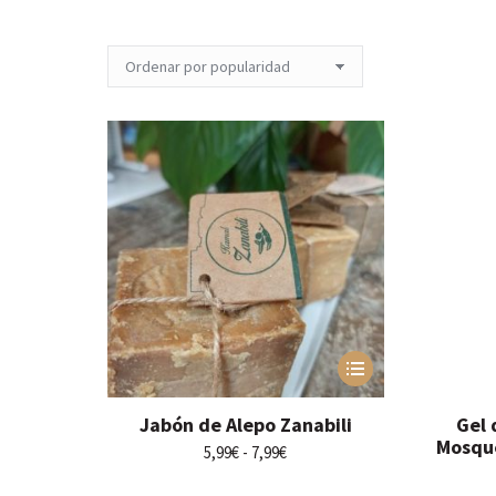
Este
producto
tiene
Jabón de Alepo Zanabili
Gel 
múltiples
Mosque
variantes.
Rango
5,99
€
-
7,99
€
Las
de
opciones
precios: