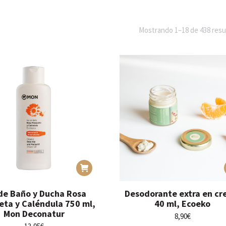
Mostrando 1–18 de 438 resu
de Baño y Ducha Rosa
Desodorante extra en c
ta y Caléndula 750 ml,
40 ml, Ecoeko
Mon Deconatur
8,90
€