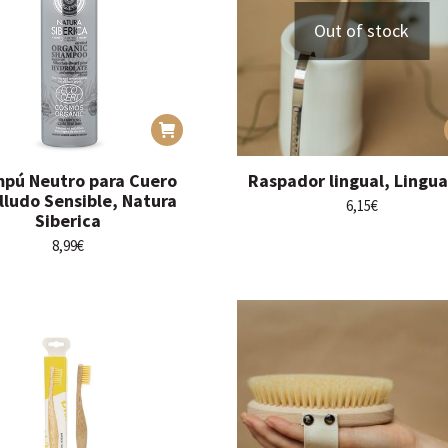
de
Out of stock
producto
pú Neutro para Cuero
Raspador lingual, Lingu
lludo Sensible, Natura
6,15
€
Siberica
8,99
€