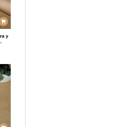
ra y
.