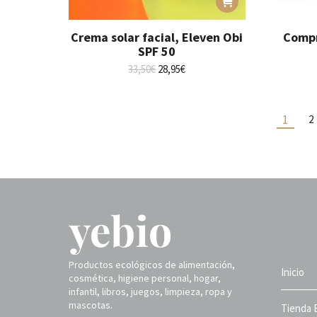
Crema solar facial, Eleven Obi
Compr
SPF 50
El
El
33,50
€
28,95
€
precio
precio
original
actual
era:
es:
1
2
33,50€.
28,95€.
Productos ecológicos de alimentación,
Inicio
cosmética, higiene personal, hogar,
infantil, libros, juegos, limpieza, ropa y
mascotas.
Tienda 