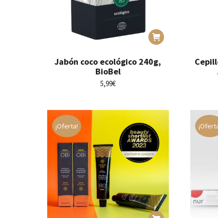
Jabón coco ecológico 240g,
Cepil
BioBel
5,99
€
¡Oferta!
¡Ofert