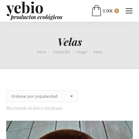
0,00
€
0
Velas
Estás aquí:
Inicio
Tienda Bio
Hogar
Velas
Mostrando el único resultado