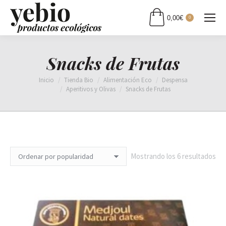
0,00
€
0
Snacks de Frutas
Estás aquí:
Inicio
Tienda Bio
Alimentación Eco
Despensa
Aperitivos y Olivas
Snacks de Frutas
Or
Mostrando los 6 resultados
por
pop