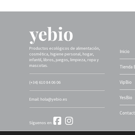
Productos ecológicos de alimentación,
Inicio
cosmética, higiene personal, hogar,
infantil, libros, juegos, limpieza, ropa y
mascotas.
Tienda 
VipBio
(+34) 610 84 06 06
YesBio
Email: hola@yebio.es
Contac
Síguenos en:
Yebio 2025 ©