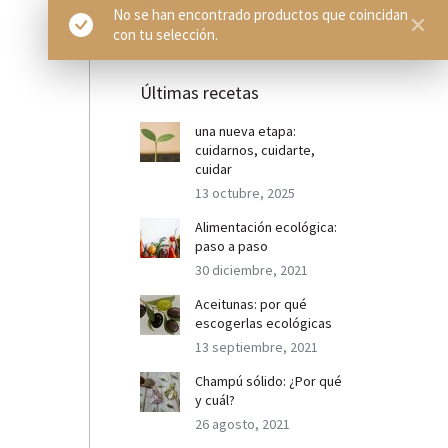
No se han encontrado productos que coincidan
26 agosto, 2021
con tu selección.
Últimas recetas
una nueva etapa:
cuidarnos, cuidarte,
cuidar
13 octubre, 2025
Alimentación ecológica:
paso a paso
30 diciembre, 2021
Aceitunas: por qué
escogerlas ecológicas
13 septiembre, 2021
Champú sólido: ¿Por qué
y cuál?
26 agosto, 2021