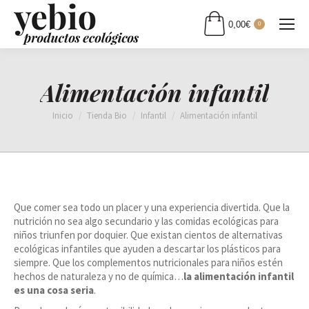
0,00
€
0
Alimentación infantil
Estás aquí:
Inicio
Tienda Bio
Infantil
Alimentación infantil
Que comer sea todo un placer y una experiencia divertida. Que la
nutrición no sea algo secundario y las comidas ecológicas para
niños triunfen por doquier. Que existan cientos de alternativas
ecológicas infantiles que ayuden a descartar los plásticos para
siempre. Que los complementos nutricionales para niños estén
hechos de naturaleza y no de química…
la alimentación infantil
es una cosa seria
.