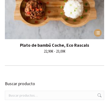
Este
producto
tiene
Plato de bambú Coche, Eco Rascals
múltiples
variantes.
Rango
22,90
€
-
23,00
€
Las
de
opciones
precios:
se
desde
pueden
22,90€
elegir
hasta
en
23,00€
Buscar producto
la
página
de
producto