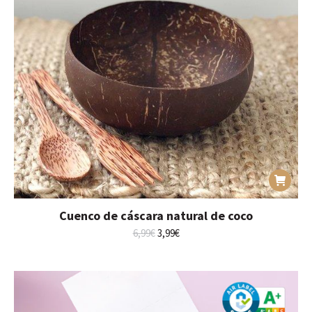
Cuenco de cáscara natural de coco
El
El
6,99
€
3,99
€
precio
precio
original
actual
era:
es:
6,99€.
3,99€.