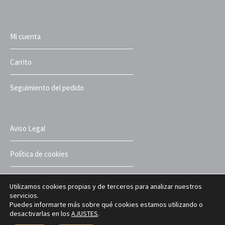
Mi cuenta
Carrito
Seguimiento del pedido
Aviso Legal
Política de cookies
Política de privacidad
Utilizamos cookies propias y de terceros para analizar nuestros
servicios.
Puedes informarte más sobre qué cookies estamos utilizando o
Términos y condiciones
desactivarlas en los
AJUSTES
.