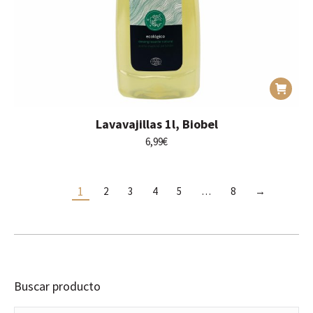
Lavavajillas 1l, Biobel
6,99
€
1
2
3
4
5
…
8
→
Buscar producto