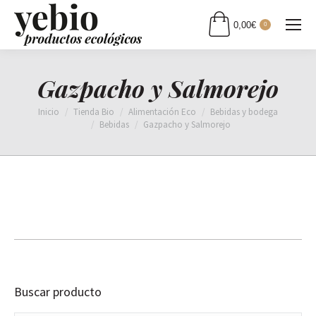
0,00
€
0
Gazpacho y Salmorejo
Estás aquí:
Inicio
Tienda Bio
Alimentación Eco
Bebidas y bodega
Bebidas
Gazpacho y Salmorejo
Buscar producto