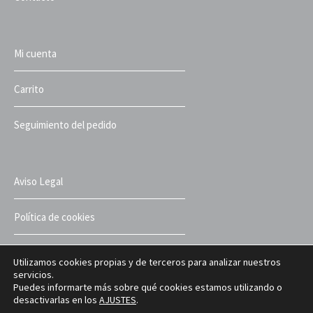
Mi cuenta
Carrito
Seguimiento del pedido
Aviso Legal
Política de cookies
Política de privacidad
Utilizamos cookies propias y de terceros para analizar nuestros
servicios.
Puedes informarte más sobre qué cookies estamos utilizando o
Términos y condiciones
desactivarlas en los
AJUSTES
.