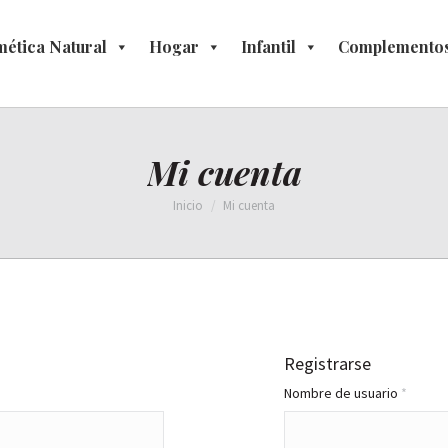
ética Natural
osmética Natural
Hogar
Hogar
Infantil
Infantil
Complementos
Complement
Mi cuenta
Estás aquí:
Inicio
Mi cuenta
Registrarse
Obliga
Nombre de usuario
*