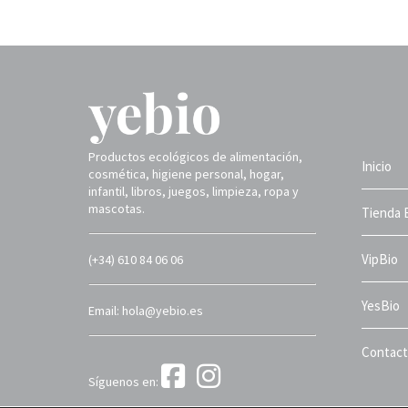
Productos ecológicos de alimentación,
Inicio
cosmética, higiene personal, hogar,
infantil, libros, juegos, limpieza, ropa y
mascotas.
Tienda 
VipBio
(+34) 610 84 06 06
YesBio
Email: hola@yebio.es
Contac
Síguenos en: