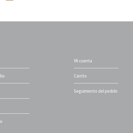
hasta
16,95€
Mi cuenta
Bio
Carrito
Seguimiento del pedido
to