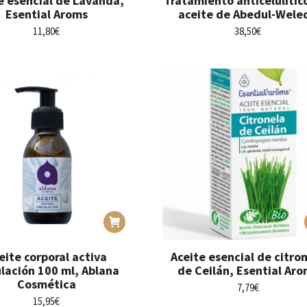
e esencial de Lavanda,
Tratamiento anticelulític
Esential Aroms
aceite de Abedul-Wele
11,80
€
38,50
€
eite corporal activa
Aceite esencial de citro
ulación 100 ml, Ablana
de Ceilán, Esential Ar
Cosmética
7,79
€
15,95
€