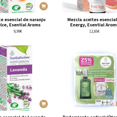
te esencial de naranjo
Mezcla aceites esencia
lce, Esential Aroms
Energy, Esential Arom
9,99
€
12,65
€