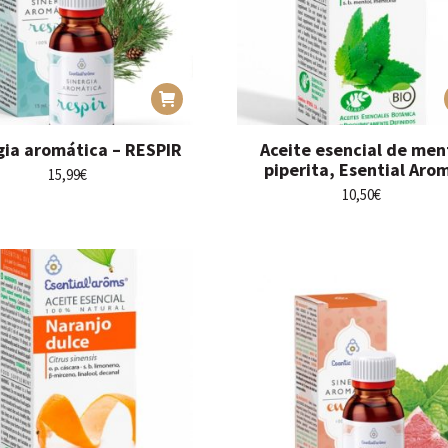
gia aromática – RESPIR
Aceite esencial de men
piperita, Esential Aro
15,99
€
10,50
€