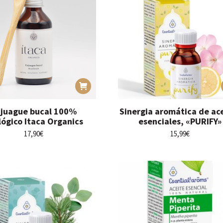
juague bucal 100%
Sinergia aromática de ac
lógico Itaca Organics
esenciales, «PURIFY»
17,90
€
15,99
€