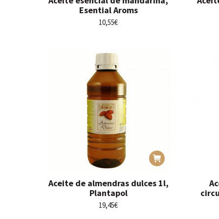
Aceite esencial de mandarina,
Aceit
Esential Aroms
10,55
€
Aceite de almendras dulces 1l,
Ac
Plantapol
circ
19,45
€