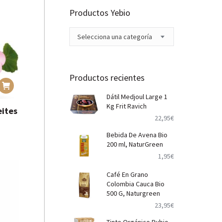
Productos Yebio
Selecciona una categoría
Productos recientes
Dátil Medjoul Large 1
Kg Frit Ravich
eites
22,95
€
Bebida De Avena Bio
200 ml, NaturGreen
1,95
€
Café En Grano
Colombia Cauca Bio
500 G, Naturgreen
23,95
€