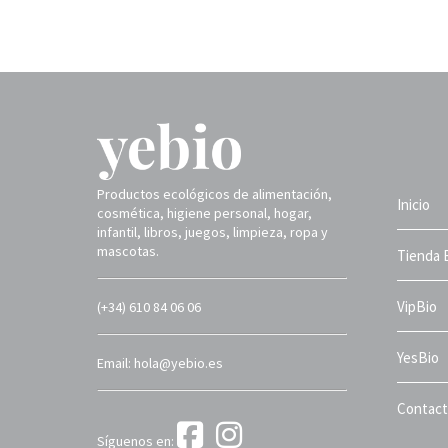
Productos ecológicos de alimentación,
Inicio
cosmética, higiene personal, hogar,
infantil, libros, juegos, limpieza, ropa y
mascotas.
Tienda 
VipBio
(+34) 610 84 06 06
YesBio
Email: hola@yebio.es
Contac
Síguenos en: