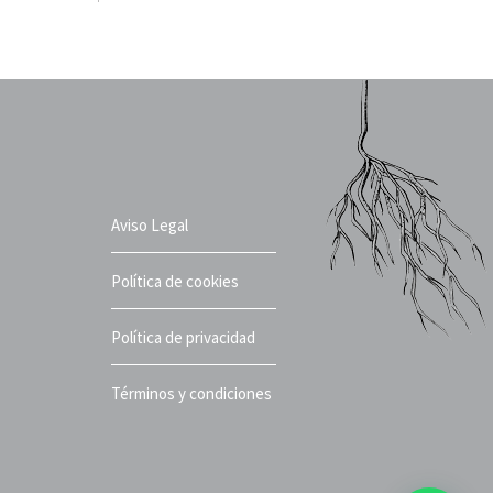
en
la
página
de
producto
Aviso Legal
Política de cookies
Política de privacidad
Términos y condiciones