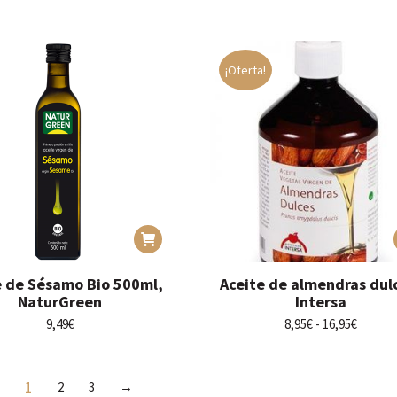
¡Oferta!
e de Sésamo Bio 500ml,
Aceite de almendras dul
NaturGreen
Intersa
Rango
9,49
€
8,95
€
-
16,95
€
de
precios
desde
1
2
3
→
8,95€