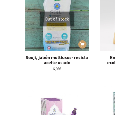
Out of stock
Souji, jabón multiusos- recicla
En
aceite usado
eco
6,95
€