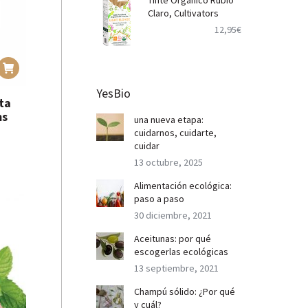
Tinte Orgánico Rubio
Claro, Cultivators
12,95
€
YesBio
ta
ms
una nueva etapa:
cuidarnos, cuidarte,
cuidar
13 octubre, 2025
Alimentación ecológica:
paso a paso
30 diciembre, 2021
Aceitunas: por qué
escogerlas ecológicas
13 septiembre, 2021
Champú sólido: ¿Por qué
y cuál?