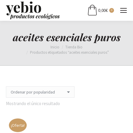
0,00
€
0
aceites esenciales puros
Estás aquí:
Inicio
Tienda Bio
Productos etiquetados “aceites esenciales puros”
Mostrando el único resultado
¡Oferta!