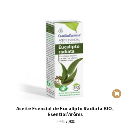
Aceite Esencial de Eucalipto Radiata BIO,
Esential’Arôms
El
El
9,99
€
7,90
€
precio
precio