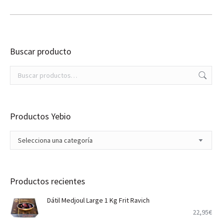
original
actual
era:
es:
9,99€.
7,90€.
Buscar producto
Productos Yebio
Selecciona una categoría
Productos recientes
Dátil Medjoul Large 1 Kg Frit Ravich
22,95
€