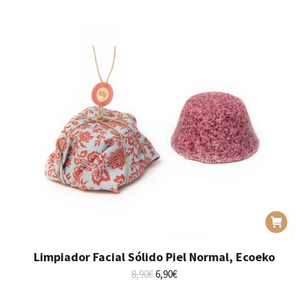
Limpiador Facial Sólido Piel Normal, Ecoeko
El
El
8,90
€
6,90
€
precio
precio
original
actual