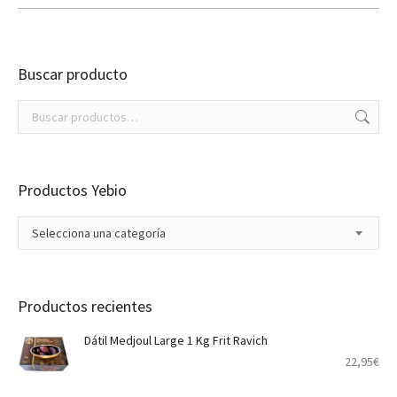
era:
es:
8,90€.
6,90€.
Buscar producto
Productos Yebio
Selecciona una categoría
Productos recientes
Dátil Medjoul Large 1 Kg Frit Ravich
22,95
€