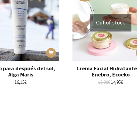
Out of stock
o para después del sol,
Crema Facial Hidratante
Alga Maris
Enebro, Ecoeko
El
El
16,15
€
16,90
€
14,95
€
precio
precio
original
actual
era:
es:
16,90€.
14,95€.