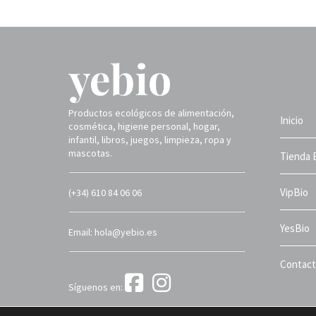
Productos ecológicos de alimentación,
Inicio
cosmética, higiene personal, hogar,
infantil, libros, juegos, limpieza, ropa y
mascotas.
Tienda 
VipBio
(+34) 610 84 06 06
YesBio
Email: hola@yebio.es
Contac
Síguenos en:
Yebio 2025 ©