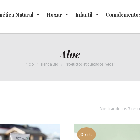
ética Natural
osmética Natural
Hogar
Hogar
Infantil
Infantil
Complementos
Complement
Aloe
Estás aquí:
Inicio
Tienda Bio
Productos etiquetados “Aloe”
Mostrando los 3 resu
¡Oferta!