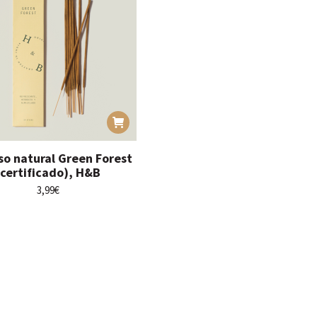
so natural Green Forest
(certificado), H&B
3,99
€