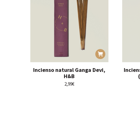
Incienso natural Ganga Devi,
Incien
H&B
2,99
€