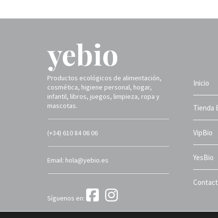
Productos ecológicos de alimentación,
Inicio
cosmética, higiene personal, hogar,
infantil, libros, juegos, limpieza, ropa y
mascotas.
Tienda 
VipBio
(+34) 610 84 06 06
YesBio
Email: hola@yebio.es
Contac
Síguenos en:
Yebio 2025 ©