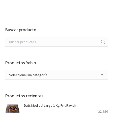
precio
precio
original
actual
era:
es:
23,00€.
19,95€.
Buscar producto
Productos Yebio
Selecciona una categoría
Productos recientes
Dátil Medjoul Large 1 Kg Frit Ravich
22,95
€