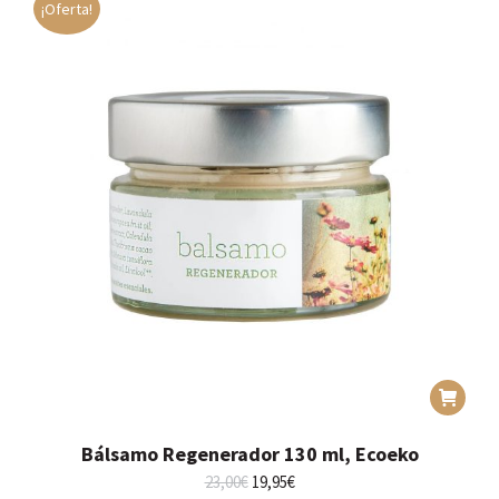
¡Oferta!
Bálsamo Regenerador 130 ml, Ecoeko
El
El
23,00
€
19,95
€