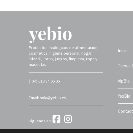
Productos ecológicos de alimentación,
Inicio
cosmética, higiene personal, hogar,
infantil, libros, juegos, limpieza, ropa y
mascotas.
Tienda 
VipBio
(+34) 610 84 06 06
YesBio
Email: hola@yebio.es
Contac
Síguenos en:
Yebio 2025 ©