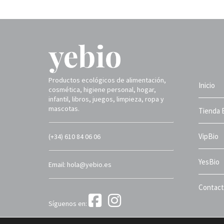
Productos ecológicos de alimentación,
Inicio
cosmética, higiene personal, hogar,
infantil, libros, juegos, limpieza, ropa y
mascotas.
Tienda 
VipBio
(+34) 610 84 06 06
YesBio
Email: hola@yebio.es
Contac
Síguenos en:
Yebio 2025 ©