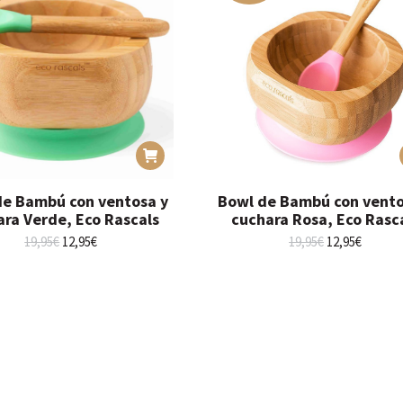
de Bambú con ventosa y
Bowl de Bambú con vento
ara Verde, Eco Rascals
cuchara Rosa, Eco Rasc
El
El
El
El
19,95
€
12,95
€
19,95
€
12,95
€
precio
precio
precio
precio
original
actual
original
actual
era:
es:
era:
es:
19,95€.
12,95€.
19,95€.
12,95€.