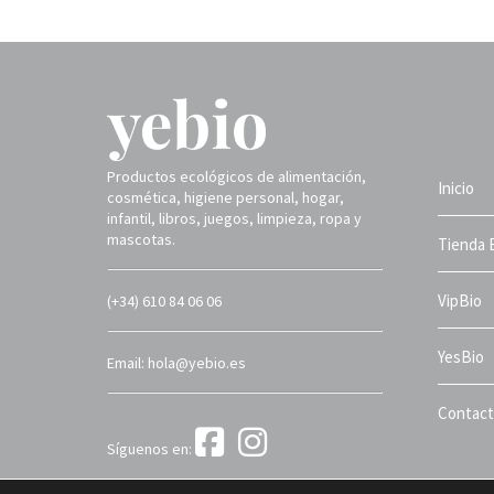
Productos ecológicos de alimentación,
Inicio
cosmética, higiene personal, hogar,
infantil, libros, juegos, limpieza, ropa y
mascotas.
Tienda 
VipBio
(+34) 610 84 06 06
YesBio
Email: hola@yebio.es
Contac
Síguenos en:
Yebio 2025 ©