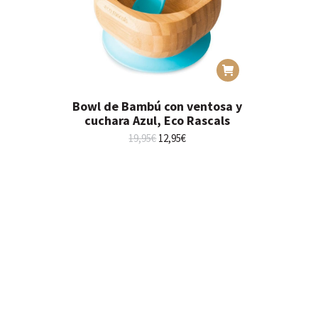
Bowl de Bambú con ventosa y
cuchara Azul, Eco Rascals
El
El
19,95
€
12,95
€
precio
precio
original
actual
era:
es:
19,95€.
12,95€.