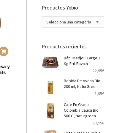
Productos Yebio
Selecciona una categoría
Productos recientes
Dátil Medjoul Large 1
Kg Frit Ravich
sa y
22,95
€
als
Bebida De Avena Bio
200 ml, NaturGreen
1,95
€
Café En Grano
Colombia Cauca Bio
500 G, Naturgreen
23,95
€