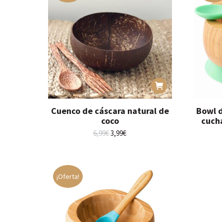
Cuenco de cáscara natural de
Bowl 
coco
cuch
El
El
6,99
€
3,99
€
precio
precio
original
actual
era:
es:
6,99€.
3,99€.
¡Oferta!