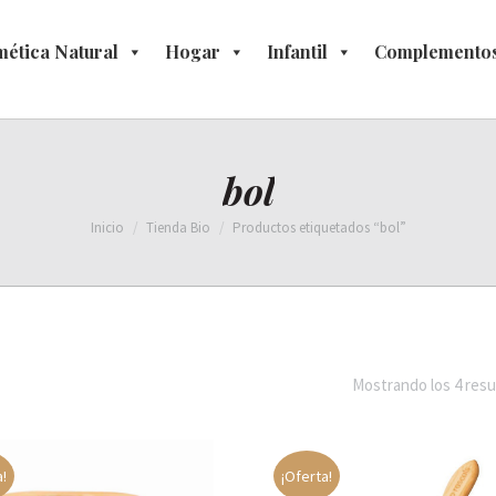
ética Natural
osmética Natural
Hogar
Hogar
Infantil
Infantil
Complementos
Complement
bol
Estás aquí:
Inicio
Tienda Bio
Productos etiquetados “bol”
Mostrando los 4 resu
a!
¡Oferta!