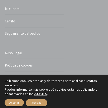
Mi cuenta
Carrito
Seguimiento del pedido
Aviso Legal
Política de cookies
Política de privacidad
Utilizamos cookies propias y de terceros para analizar nuestros
servicios.
Puedes informarte más sobre qué cookies estamos utilizando o
Términos y condiciones
desactivarlas en los
AJUSTES
.
Aceptar
Rechazar