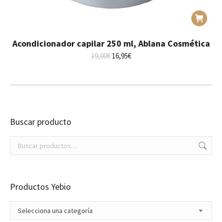
Acondicionador capilar 250 ml, Ablana Cosmética
El
El
19,00
€
16,95
€
precio
precio
original
actual
era:
es:
19,00€.
16,95€.
Buscar producto
Productos Yebio
Selecciona una categoría