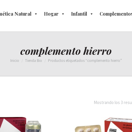
ética Natural
osmética Natural
Hogar
Hogar
Infantil
Infantil
Complementos
Complement
complemento hierro
Estás aquí:
Inicio
Tienda Bio
Productos etiquetados “complemento hierro”
Mostrando los 3 resu