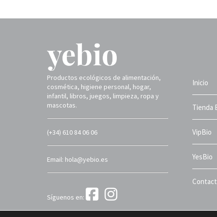
Productos ecológicos de alimentación,
Inicio
cosmética, higiene personal, hogar,
infantil, libros, juegos, limpieza, ropa y
mascotas.
Tienda 
VipBio
(+34) 610 84 06 06
YesBio
Email: hola@yebio.es
Contac
Síguenos en:
Yebio 2025 ©