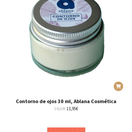
Contorno de ojos 30 ml, Ablana Cosmética
El
El
14,50
€
13,95
€
precio
precio
original
actual
era:
es:
14,50€.
13,95€.