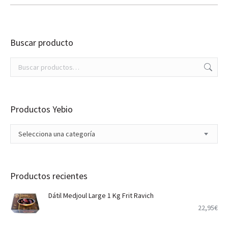
se
pueden
elegir
en
Buscar producto
la
página
de
producto
Productos Yebio
Selecciona una categoría
Productos recientes
Dátil Medjoul Large 1 Kg Frit Ravich
22,95
€