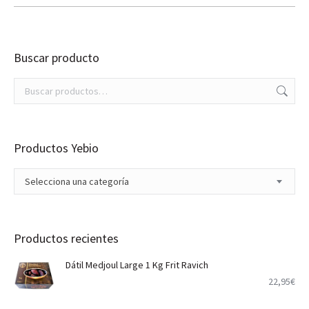
se
pueden
elegir
en
Buscar producto
la
página
de
producto
Productos Yebio
Selecciona una categoría
Productos recientes
Dátil Medjoul Large 1 Kg Frit Ravich
22,95
€