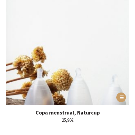
Este
producto
tiene
Copa menstrual, Naturcup
múltiples
variantes.
25,90
€
Las
opciones