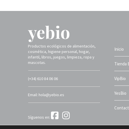
Productos ecológicos de alimentación,
Inicio
cosmética, higiene personal, hogar,
infantil, libros, juegos, limpieza, ropa y
mascotas.
Tienda 
VipBio
(+34) 610 84 06 06
YesBio
Email: hola@yebio.es
Contac
Síguenos en:
Yebio 2025 ©