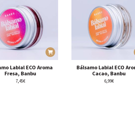
amo Labial ECO Aroma
Bálsamo Labial ECO Ar
Fresa, Banbu
Cacao, Banbu
7,45
€
6,99
€