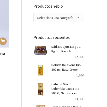
Productos Yebio
Selecciona una categoría
Productos recientes
Dátil Medjoul Large 1
Kg Frit Ravich
oma
22,95
€
Bebida De Avena Bio
200 ml, NaturGreen
1,95
€
Café En Grano
Colombia Cauca Bio
500 G, Naturgreen
23,95
€