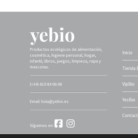
Productos ecológicos de alimentación,
Inicio
cosmética, higiene personal, hogar,
infantil, libros, juegos, limpieza, ropa y
mascotas.
Tienda 
VipBio
(+34) 610 84 06 06
YesBio
Email: hola@yebio.es
Contac
Síguenos en:
Yebio 2025 ©