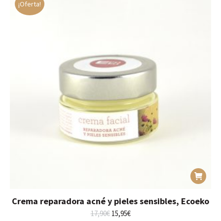
¡Oferta!
Crema reparadora acné y pieles sensibles, Ecoeko
El
El
17,90
€
15,95
€