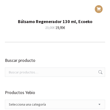
Bálsamo Regenerador 130 ml, Ecoeko
El
El
23,00
€
19,95
€
precio
precio
original
actual
era:
es:
23,00€.
19,95€.
Buscar producto
Productos Yebio
Selecciona una categoría