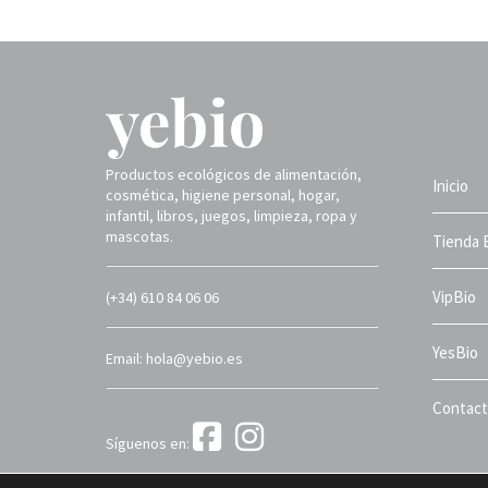
Productos ecológicos de alimentación,
Inicio
cosmética, higiene personal, hogar,
infantil, libros, juegos, limpieza, ropa y
mascotas.
Tienda 
VipBio
(+34) 610 84 06 06
YesBio
Email: hola@yebio.es
Contac
Síguenos en:
Yebio 2025 ©