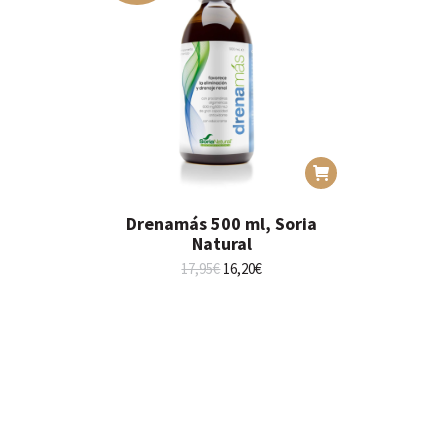
Drenamás 500 ml, Soria
Natural
El
El
17,95
€
16,20
€
precio
precio
original
actual
era:
es:
17,95€.
16,20€.