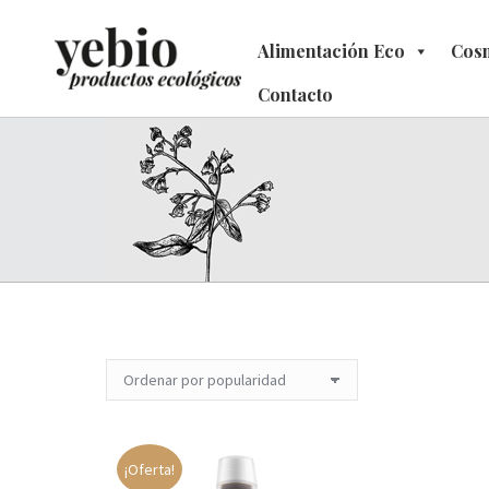
Alimentación Eco
Alimentación Eco
Cosm
C
Contacto
Contacto
¡Oferta!