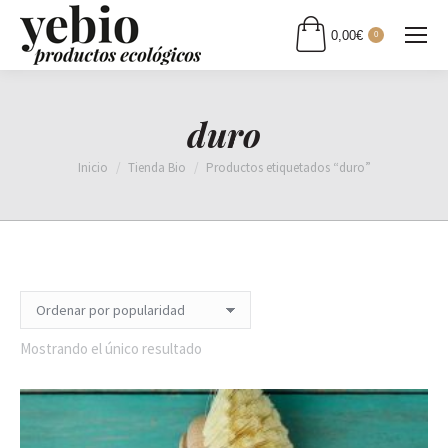
0,00
€
0
duro
Estás aquí:
Inicio
Tienda Bio
Productos etiquetados “duro”
Mostrando el único resultado