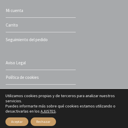
Mi cuenta
Carrito
Seguimiento del pedido
Aviso Legal
Política de cookies
Política de privacidad
Utilizamos cookies propias y de terceros para analizar nuestros
servicios.
Puedes informarte más sobre qué cookies estamos utilizando o
Términos y condiciones
desactivarlas en los
AJUSTES
.
Aceptar
Rechazar