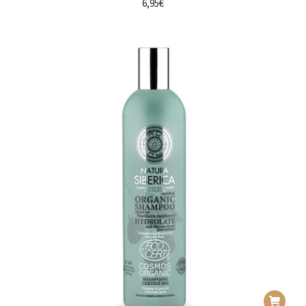
6,95
€