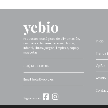
Productos ecológicos de alimentación,
Inicio
cosmética, higiene personal, hogar,
infantil, libros, juegos, limpieza, ropa y
mascotas.
Tienda 
VipBio
(+34) 610 84 06 06
YesBio
Email: hola@yebio.es
Contac
Síguenos en:
Yebio 2025 ©