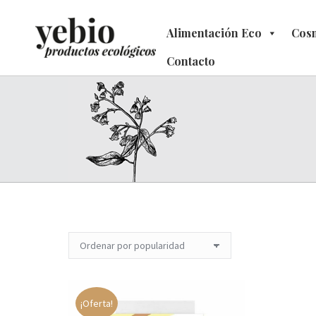
Alimentación Eco
Alimentación Eco
Cosm
C
Contacto
Contacto
¡Oferta!