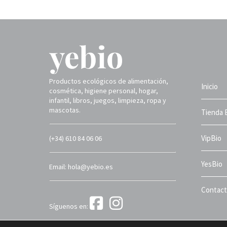
Productos ecológicos de alimentación,
Inicio
cosmética, higiene personal, hogar,
infantil, libros, juegos, limpieza, ropa y
mascotas.
Tienda 
VipBio
(+34) 610 84 06 06
YesBio
Email: hola@yebio.es
Contac
Síguenos en:
Yebio 2025 ©