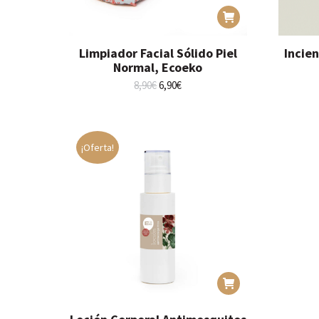
Limpiador Facial Sólido Piel
Incien
Normal, Ecoeko
El
El
8,90
€
6,90
€
precio
precio
original
actual
era:
es:
8,90€.
6,90€.
¡Oferta!