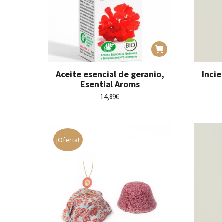
Aceite esencial de geranio,
Inci
Esential Aroms
14,89
€
¡Oferta!