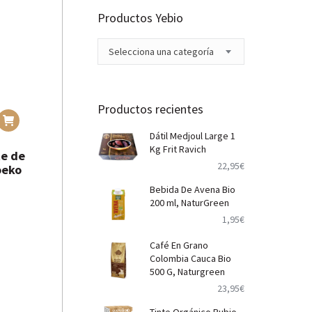
Productos Yebio
Selecciona una categoría
Productos recientes
Dátil Medjoul Large 1
Kg Frit Ravich
te de
22,95
€
oeko
Bebida De Avena Bio
200 ml, NaturGreen
1,95
€
Café En Grano
Colombia Cauca Bio
500 G, Naturgreen
23,95
€