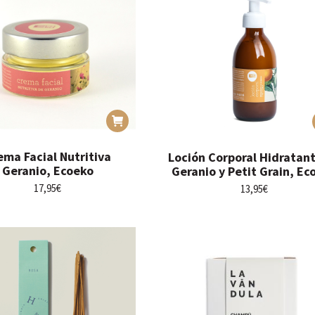
ema Facial Nutritiva
Loción Corporal Hidratan
Geranio, Ecoeko
Geranio y Petit Grain, Ec
17,95
€
13,95
€