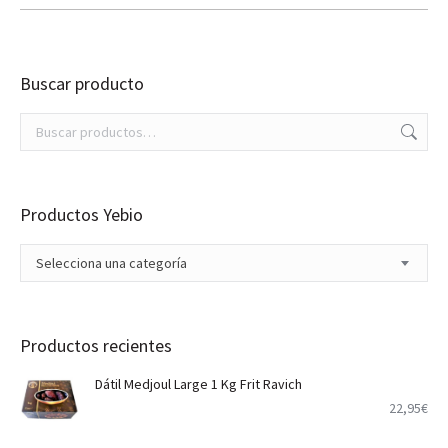
era:
es:
22,99€.
17,95€.
Buscar producto
Productos Yebio
Selecciona una categoría
Productos recientes
Dátil Medjoul Large 1 Kg Frit Ravich
22,95
€