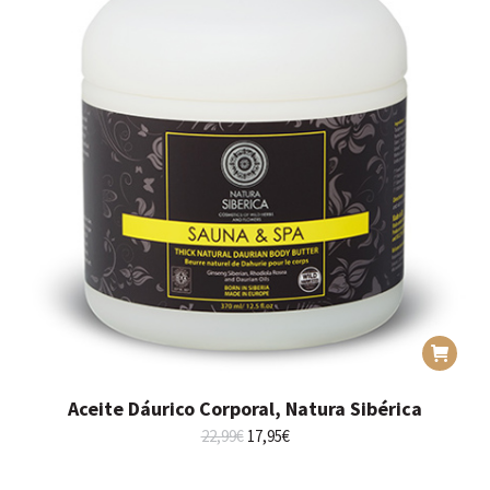
Aceite Dáurico Corporal, Natura Sibérica
El
El
22,99
€
17,95
€
precio
precio
original
actual