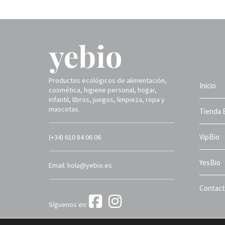
Productos ecológicos de alimentación,
Inicio
cosmética, higiene personal, hogar,
infantil, libros, juegos, limpieza, ropa y
mascotas.
Tienda 
VipBio
(+34) 610 84 06 06
YesBio
Email: hola@yebio.es
Contac
Síguenos en:
Yebio 2025 ©