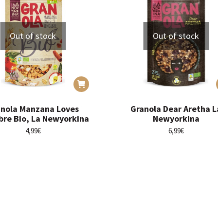
Out of stock
Out of stock
anola Manzana Loves
Granola Dear Aretha L
bre Bio, La Newyorkina
Newyorkina
4,99
€
6,99
€