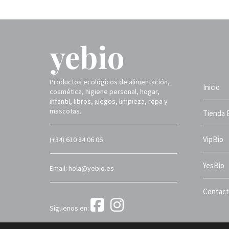
Productos ecológicos de alimentación,
Inicio
cosmética, higiene personal, hogar,
infantil, libros, juegos, limpieza, ropa y
mascotas.
Tienda 
VipBio
(+34) 610 84 06 06
YesBio
Email: hola@yebio.es
Contac
Síguenos en:
Yebio 2025 ©