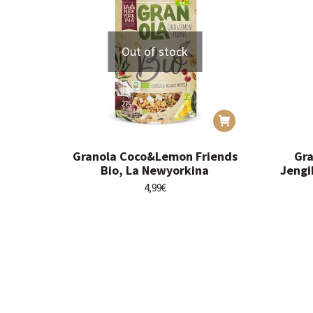
Out of stock
Granola Coco&Lemon Friends
Gr
Bio, La Newyorkina
Jengi
4,99
€