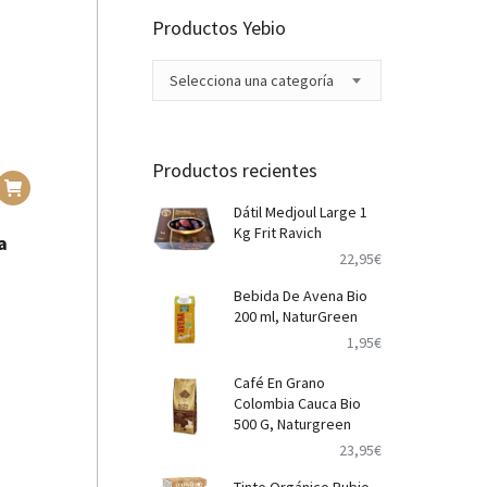
Productos Yebio
Selecciona una categoría
Productos recientes
Dátil Medjoul Large 1
Kg Frit Ravich
a
22,95
€
Bebida De Avena Bio
200 ml, NaturGreen
1,95
€
Café En Grano
Colombia Cauca Bio
500 G, Naturgreen
23,95
€