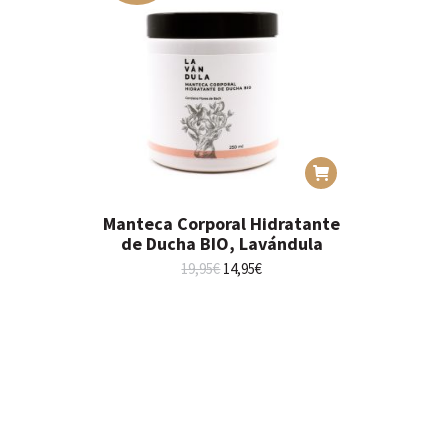
Manteca Corporal Hidratante
de Ducha BIO, Lavándula
El
El
19,95
€
14,95
€
precio
precio
original
actual
era:
es:
19,95€.
14,95€.