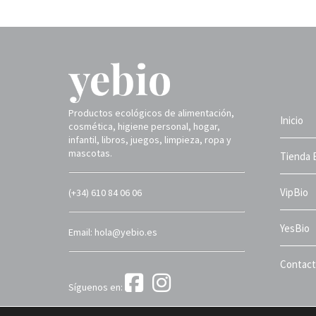
Productos ecológicos de alimentación,
Inicio
cosmética, higiene personal, hogar,
infantil, libros, juegos, limpieza, ropa y
mascotas.
Tienda 
VipBio
(+34) 610 84 06 06
YesBio
Email: hola@yebio.es
Contac
Síguenos en:
Yebio 2025 ©