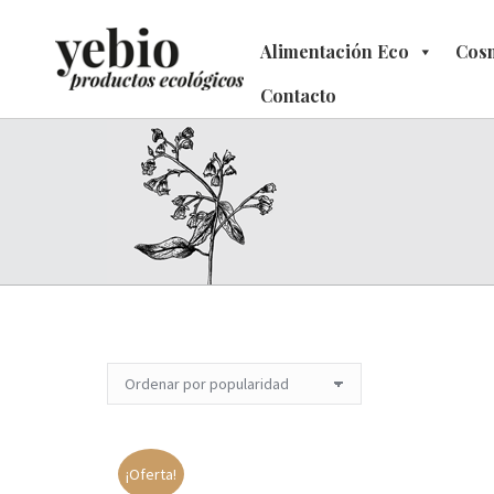
Alimentación Eco
Alimentación Eco
Cosm
C
Contacto
Contacto
¡Oferta!