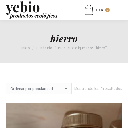
0,00
€
0
hierro
Estás aquí:
Inicio
Tienda Bio
Productos etiquetados “hierro”
Or
Mostrando los 4 resultados
por
pop