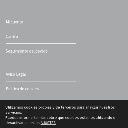
Mi cuenta
Carrito
Seguimiento del pedido
Aviso Legal
Política de cookies
Política de privacidad
Utilizamos cookies propias y de terceros para analizar nuestros
servicios.
Puedes informarte más sobre qué cookies estamos utilizando o
Términos y condiciones
desactivarlas en los
AJUSTES
.