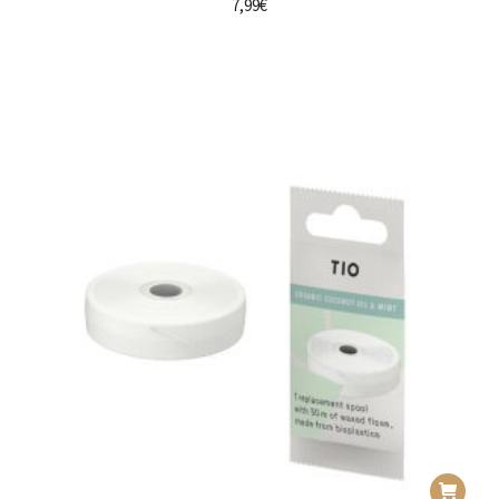
7,99
€