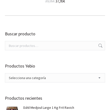
El
El
39,95
€
37,95
€
precio
precio
original
actual
era:
es:
39,95€.
37,95€.
Buscar producto
Productos Yebio
Selecciona una categoría
Productos recientes
Dátil Medjoul Large 1 Kg Frit Ravich