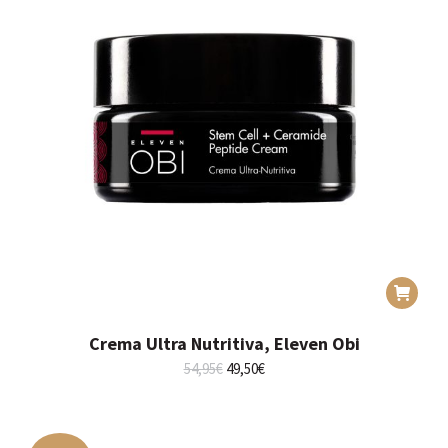
Crema Ultra Nutritiva, Eleven Obi
El
El
54,95
€
49,50
€
precio
precio
original
actual
era:
es:
54,95€.
49,50€.