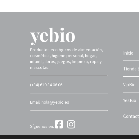
Productos ecológicos de alimentación,
Inicio
cosmética, higiene personal, hogar,
infantil, libros, juegos, limpieza, ropa y
mascotas.
Tienda 
VipBio
(+34) 610 84 06 06
YesBio
Email: hola@yebio.es
Contac
Síguenos en:
Yebio 2025 ©