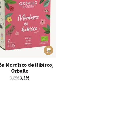
ón Mordisco de Hibisco,
Orballo
El
El
3,85
€
3,55
€
precio
precio
original
actual
era:
es:
3,85€.
3,55€.