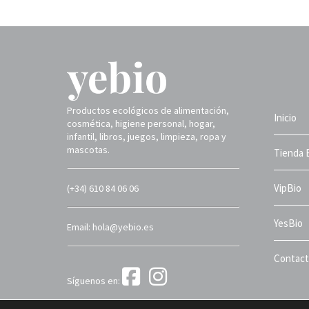
Productos ecológicos de alimentación,
Inicio
cosmética, higiene personal, hogar,
infantil, libros, juegos, limpieza, ropa y
mascotas.
Tienda 
VipBio
(+34) 610 84 06 06
YesBio
Email: hola@yebio.es
Contac
Síguenos en:
Yebio 2025 ©