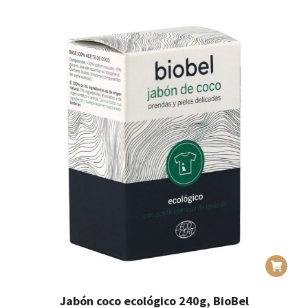
se
desde
pueden
5,99€
elegir
hasta
en
7,99€
la
página
de
producto
Jabón coco ecológico 240g, BioBel