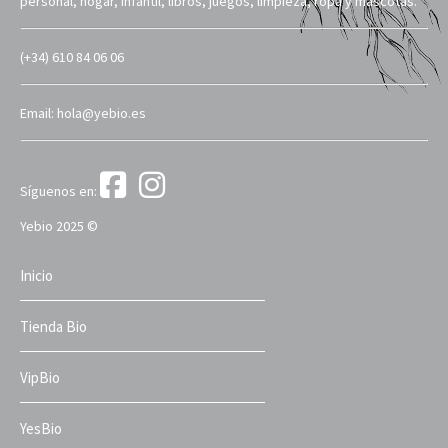
personal, hogar, infantil, libros, juegos, limpieza, ropa y mascotas.
(+34) 610 84 06 06
Email: hola@yebio.es
Síguenos en:
Yebio 2025 ©
Inicio
Tienda Bio
VipBio
YesBio