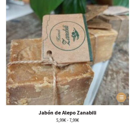
Este
producto
tiene
Jabón de Alepo Zanabili
múltiples
variantes.
Rango
5,99
€
-
7,99
€
Las
de
opciones
precios: