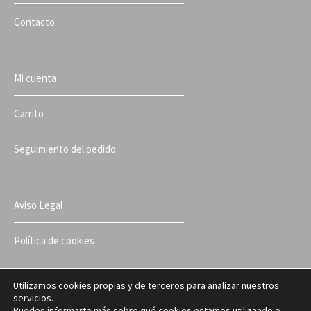
Contacto
Mi cuenta
Carrito
Seguimiento del pedido
Aviso Legal
Política de cookies
Política de privacidad
Utilizamos cookies propias y de terceros para analizar nuestros
servicios.
Puedes informarte más sobre qué cookies estamos utilizando o