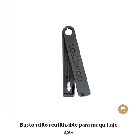
elegir
en
la
página
de
producto
Bastoncillo reutilizable para maquillaje
8,50
€