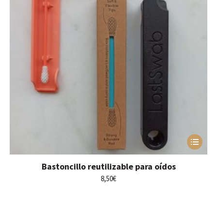
Este
producto
tiene
Bastoncillo reutilizable para oídos
múltiples
variantes.
8,50
€
Las
opciones
se
pueden