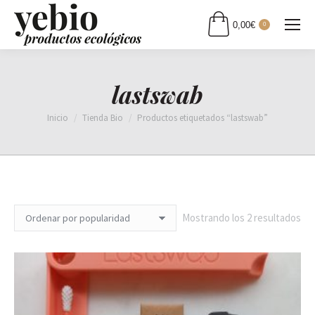
0,00
€
0
lastswab
Estás aquí:
Inicio
Tienda Bio
Productos etiquetados “lastswab”
Or
Mostrando los 2 resultados
por
pop