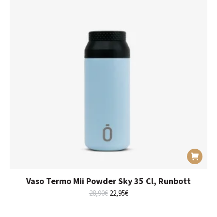
Vaso Termo Mii Powder Sky 35 Cl, Runbott
El
El
28,90
€
22,95
€
precio
precio
original
actual