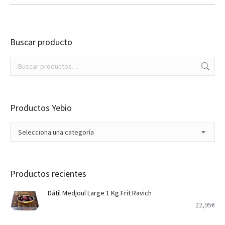
era:
es:
28,90€.
22,95€.
Buscar producto
Productos Yebio
Selecciona una categoría
Productos recientes
Dátil Medjoul Large 1 Kg Frit Ravich
22,95
€