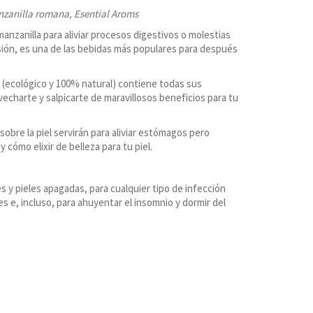
nzanilla romana, Esential Aroms
anzanilla para aliviar procesos digestivos o molestias
usión, es una de las bebidas más populares para después
l (ecológico y 100% natural) contiene todas sus
echarte y salpicarte de maravillosos beneficios para tu
obre la piel servirán para aliviar estómagos pero
cómo elixir de belleza para tu piel.
es y pieles apagadas, para cualquier tipo de infección
es e, incluso, para ahuyentar el insomnio y dormir del