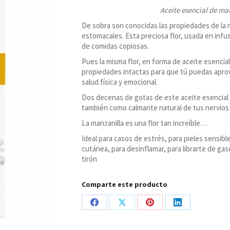
manzanilla
Aceite esencial de ma
romana,
Esential
De sobra son conocidas las propiedades de la m
Aroms
estomacales. Esta preciosa flor, usada en inf
cantidad
de comidas copiosas.
Pues la misma flor, en forma de aceite esencia
propiedades intactas para que tú puedas aprov
salud física y emocional.
Dos decenas de gotas de este aceite esencial s
también como calmante natural de tus nervios y 
La manzanilla es una flor tan increíble…
Ideal para casos de estrés, para pieles sensibl
cutánea, para desinflamar, para librarte de gas
tirón
Comparte este producto
Share
Share
Share
Share
on
on
on
on