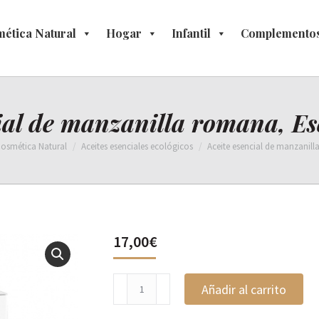
ética Natural
osmética Natural
Hogar
Hogar
Infantil
Infantil
Complementos
Complement
ial de manzanilla romana, E
osmética Natural
Aceites esenciales ecológicos
Aceite esencial de manzanil
17,00
€
Aceite
Añadir al carrito
esencial
de