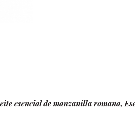
Facebook
X
Pinterest
LinkedIn
eite esencial de manzanilla romana, Es