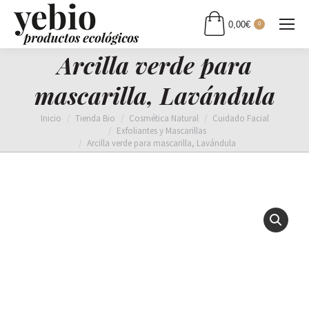
0,00
€
0
Arcilla verde para
mascarilla, Lavándula
Estás aquí:
Inicio
Tienda Bio
Cosmética Natural
Cuidado Facial
Exfoliantes y Mascarillas
Arcilla verde para mascarilla, Lavándula