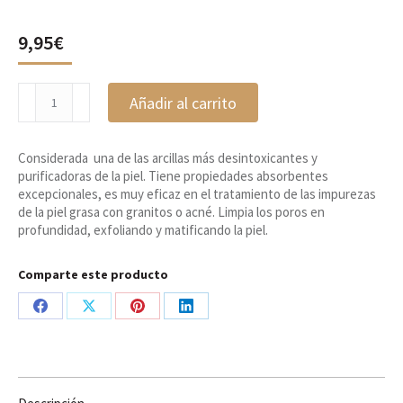
9,95
€
Arcilla
Añadir al carrito
verde
para
mascarilla,
Considerada una de las arcillas más desintoxicantes y
Lavándula
purificadoras de la piel. Tiene propiedades absorbentes
cantidad
excepcionales, es muy eficaz en el tratamiento de las impurezas
de la piel grasa con granitos o acné. Limpia los poros en
profundidad, exfoliando y matificando la piel.
Comparte este producto
Share
Share
Share
Share
on
on
on
on
Facebook
X
Pinterest
LinkedIn