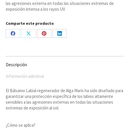
las agresiones externa en todas las situaciones extremas de
exposición intensa a los rayos UV.
Comparte este producto
Share
Share
Share
Share
on
on
on
on
Facebook
X
Pinterest
LinkedIn
Descripción
Información adicional
El Bálsamo Labial regenerador de Alga Maris ha sido diseñado para
garantizar una protección específica de los labios altamente
sensibles a las agresiones externas en todas las situaciones
extremas de exposición al sol.
¿Cómo se aplica?