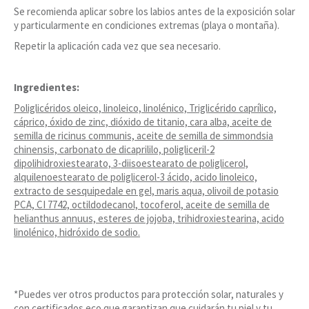
Se recomienda aplicar sobre los labios antes de la exposición solar
y particularmente en condiciones extremas (playa o montaña).
Repetir la aplicación cada vez que sea necesario.
Ingredientes:
Poliglicéridos oleico, linoleico, linolénico, Triglicérido caprílico,
cáprico, óxido de zinc, dióxido de titanio, cara alba, aceite de
semilla de ricinus communis, aceite de semilla de simmondsia
chinensis, carbonato de dicaprililo, poligliceril-2
dipolihidroxiestearato, 3-diisoestearato de poliglicerol,
alquilenoestearato de poliglicerol-3 ácido, acido linoleico,
extracto de sesquipedale en gel, maris aqua, olivoil de potasio
PCA, CI 7742, octildodecanol, tocoferol, aceite de semilla de
helianthus annuus, esteres de jojoba, trihidroxiestearina, acido
linolénico, hidróxido de sodio.
*Puedes ver otros productos para protección solar, naturales y
con certificados eco que garantizan que cuidarán tu piel y tu