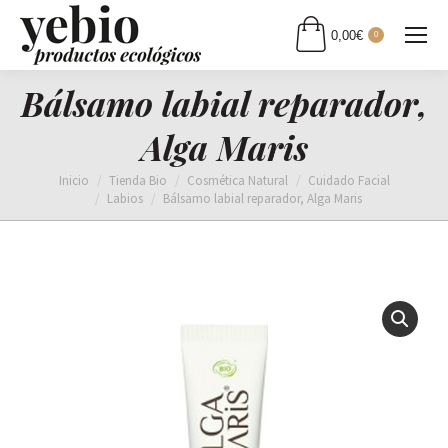
0,00
€
0
Bálsamo labial reparador,
Alga Maris
Estás aquí:
Inicio
Tienda Bio
Cosmética Natural
Cuidado Facial
Labios
Bálsamo labial reparador, Alga Maris