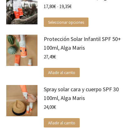
Rango
17,80
€
-
19,35
€
de
precios:
Este
Seleccionar opciones
desde
producto
17,80€
tiene
hasta
Protección Solar Infantil SPF 50+
múltiples
19,35€
variantes.
100ml, Alga Maris
Las
27,49
€
opciones
se
pueden
Añadir al carrito
elegir
en
Spray solar cara y cuerpo SPF 30
la
página
100ml, Alga Maris
de
24,00
€
producto
Añadir al carrito