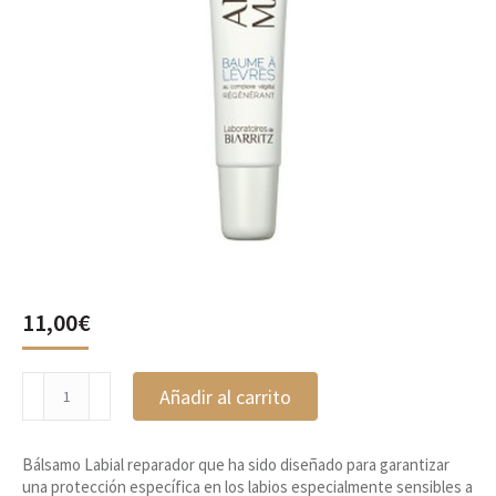
11,00
€
Bálsamo
Añadir al carrito
labial
reparador,
Alga
Bálsamo Labial reparador que ha sido diseñado para garantizar
Maris
una protección específica en los labios especialmente sensibles a
cantidad