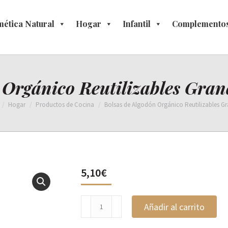
ética Natural
osmética Natural
Hogar
Hogar
Infantil
Infantil
Complementos
Complement
 Orgánico Reutilizables Grand
Hogar
Productos de Cocina
Bolsas de Algodón Orgánico Reutilizables Gr
5,10
€
Bolsas
Añadir al carrito
de
Algodón