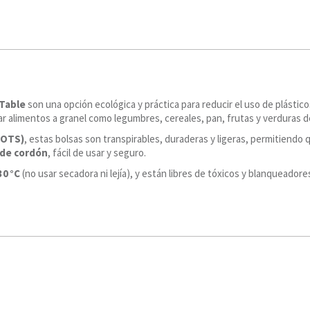
 Table
son una opción ecológica y práctica para reducir el uso de plásticos
tar alimentos a granel como legumbres, cereales, pan, frutas y verduras 
GOTS)
, estas bolsas son transpirables, duraderas y ligeras, permitiend
 de cordón
, fácil de usar y seguro.
30 °C
(no usar secadora ni lejía), y están libres de tóxicos y blanqueador