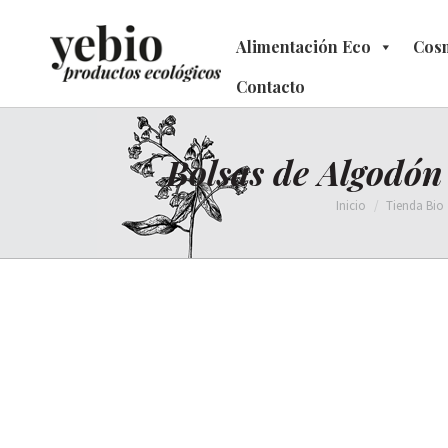
Alimentación Eco
Alimentación Eco
Cosm
C
Contacto
Contacto
Bolsas de Algodón
Estás aquí:
Inicio
Tienda Bio