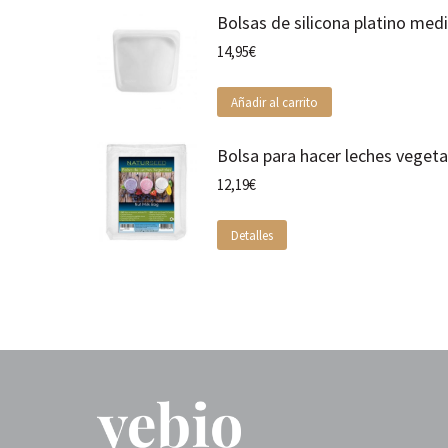
Bolsas de silicona platino med
14,95
€
Añadir al carrito
Bolsa para hacer leches veget
12,19
€
Detalles