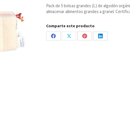
Orgánico
Pack de 5 bolsas grandes (L) de algodón orgáni
Reutilizables
almacenar alimentos grandes a granel. Certifi
Grandes
5
ud,
Comparte este producto
Ah!
Table
Share
Share
Share
Share
cantidad
on
on
on
on
Facebook
X
Pinterest
LinkedIn