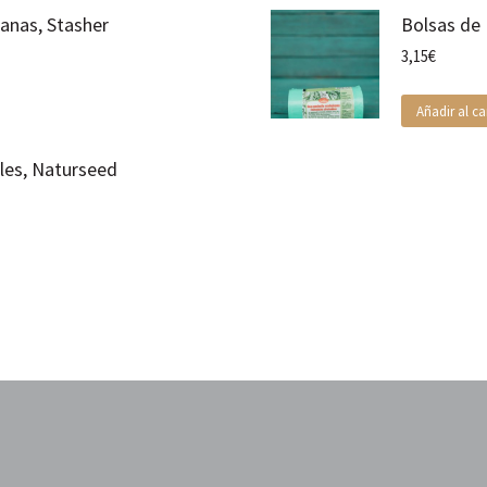
ianas, Stasher
Bolsas de 
3,15
€
Añadir al ca
ales, Naturseed